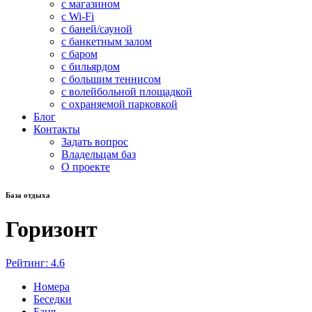
с магазином
с Wi-Fi
с баней/сауной
с банкетным залом
с баром
с бильярдом
с большим теннисом
с волейбольной площадкой
с охраняемой парковкой
Блог
Контакты
Задать вопрос
Владельцам баз
О проекте
База отдыха
Горизонт
Рейтинг: 4.6
Номера
Беседки
Баня