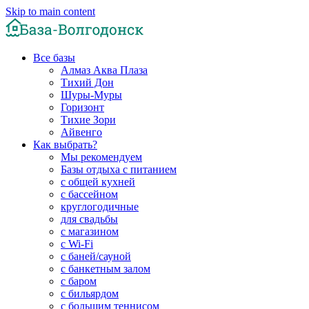
Skip to main content
Все базы
Алмаз Аква Плаза
Тихий Дон
Шуры-Муры
Горизонт
Тихие Зори
Айвенго
Как выбрать?
Мы рекомендуем
Базы отдыха с питанием
с общей кухней
с бассейном
круглогодичные
для свадьбы
с магазином
с Wi-Fi
с баней/сауной
с банкетным залом
с баром
с бильярдом
с большим теннисом