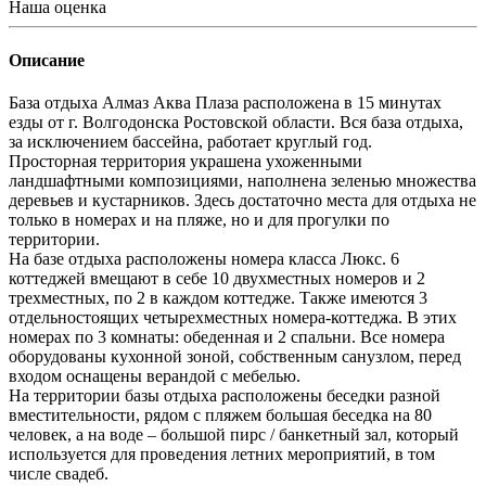
Наша оценка
Описание
База отдыха Алмаз Аква Плаза расположена в 15 минутах
езды от г. Волгодонска Ростовской области. Вся база отдыха,
за исключением бассейна, работает круглый год.
Просторная территория украшена ухоженными
ландшафтными композициями, наполнена зеленью множества
деревьев и кустарников. Здесь достаточно места для отдыха не
только в номерах и на пляже, но и для прогулки по
территории.
На базе отдыха расположены номера класса Люкс. 6
коттеджей вмещают в себе 10 двухместных номеров и 2
трехместных, по 2 в каждом коттедже. Также имеются 3
отдельностоящих четырехместных номера-коттеджа. В этих
номерах по 3 комнаты: обеденная и 2 спальни. Все номера
оборудованы кухонной зоной, собственным санузлом, перед
входом оснащены верандой с мебелью.
На территории базы отдыха расположены беседки разной
вместительности, рядом с пляжем большая беседка на 80
человек, а на воде – большой пирс / банкетный зал, который
используется для проведения летних мероприятий, в том
числе свадеб.