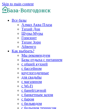
Skip to main content
Все базы
Алмаз Аква Плаза
Тихий Дон
Шуры-Муры
Горизонт
Тихие Зори
Айвенго
Как выбрать?
Мы рекомендуем
Базы отдыха с питанием
с общей кухней
с бассейном
круглогодичные
для свадьбы
с магазином
с Wi-Fi
с баней/сауной
с банкетным залом
с баром
с бильярдом
с большим теннисом