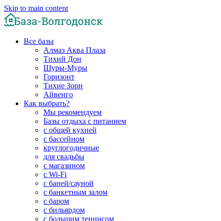
Skip to main content
Все базы
Алмаз Аква Плаза
Тихий Дон
Шуры-Муры
Горизонт
Тихие Зори
Айвенго
Как выбрать?
Мы рекомендуем
Базы отдыха с питанием
с общей кухней
с бассейном
круглогодичные
для свадьбы
с магазином
с Wi-Fi
с баней/сауной
с банкетным залом
с баром
с бильярдом
с большим теннисом