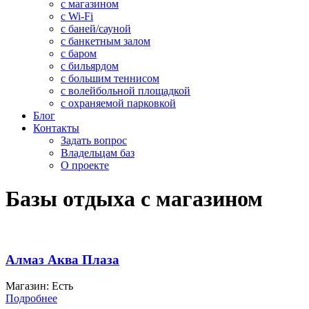
с магазином
с Wi-Fi
с баней/сауной
с банкетным залом
с баром
с бильярдом
с большим теннисом
с волейбольной площадкой
с охраняемой парковкой
Блог
Контакты
Задать вопрос
Владельцам баз
О проекте
Базы отдыха с магазином
Алмаз Аква Плаза
Магазин: Есть
Подробнее