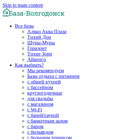
Skip to main content
Все базы
Алмаз Аква Плаза
Тихий Дон
Шуры-Муры
Горизонт
Тихие Зори
Айвенго
Как выбрать?
Мы рекомендуем
Базы отдыха с питанием
с общей кухней
с бассейном
круглогодичные
для свадьбы
с магазином
с Wi-Fi
с баней/сауной
с банкетным залом
с баром
с бильярдом
с большим теннисом