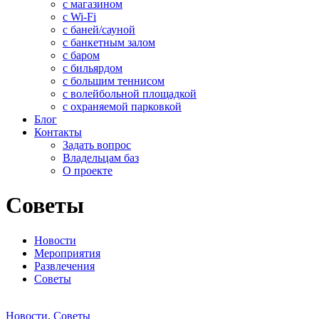
с магазином
с Wi-Fi
с баней/сауной
с банкетным залом
с баром
с бильярдом
с большим теннисом
с волейбольной площадкой
с охраняемой парковкой
Блог
Контакты
Задать вопрос
Владельцам баз
О проекте
Советы
Новости
Мероприятия
Развлечения
Советы
Новости
,
Советы